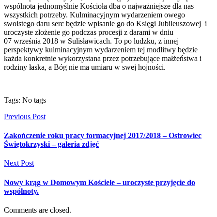
wspólnota jednomyślnie Kościoła dba o najważniejsze dla nas
wszystkich potrzeby. Kulminacyjnym wydarzeniem owego
swoistego daru serc będzie wpisanie go do Księgi Jubileuszowej i
uroczyste złożenie go podczas procesji z darami w dniu
07 września 2018 w Sulisławicach. To po ludzku, z innej
perspektywy kulminacyjnym wydarzeniem tej modlitwy będzie
każda konkretnie wykorzystana przez potrzebujące małżeństwa i
rodziny łaska, a Bóg nie ma umiaru w swej hojności.
Tags: No tags
Previous Post
Zakończenie roku pracy formacyjnej 2017/2018 – Ostrowiec
Świętokrzyski – galeria zdjęć
Next Post
Nowy krąg w Domowym Kościele – uroczyste przyjęcie do
wspólnoty.
Comments are closed.