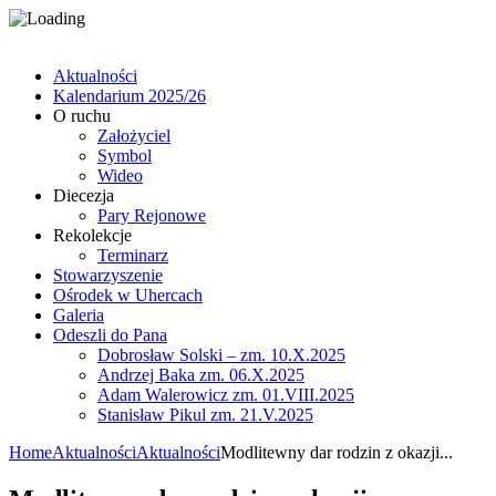
Aktualności
Kalendarium 2025/26
O ruchu
Założyciel
Symbol
Wideo
Diecezja
Pary Rejonowe
Rekolekcje
Terminarz
Stowarzyszenie
Ośrodek w Uhercach
Galeria
Odeszli do Pana
Dobrosław Solski – zm. 10.X.2025
Andrzej Baka zm. 06.X.2025
Adam Walerowicz zm. 01.VIII.2025
Stanisław Pikul zm. 21.V.2025
Home
Aktualności
Aktualności
Modlitewny dar rodzin z okazji...