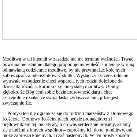
Modlitwa w tej intencji w zasadzie nie ma terminu ważności. Trwać
powinna nieustannie dlatego proponujemy wpleść tą intencję w inną
odmawianą codziennie modlitwę, by nie przymnażać kolejnych
zobowiązań, a intensyfikować skutki. Wystarczy szczere, oddane i
wytrwałe wzbudzenie chęci wsparcia tych rodzin dołożone do
dziesiątki różańca, koronki czy innej stałej modlitwy. Ufamy
głęboko, że Bóg ceni sobie bezinteresowność daru i chce
szczególnie działać ze swoją łaską zwłaszcza tam, gdzie jest
zwyczajnie źle.
Pomysł ten nie ogranicza się do rodzin i małżeństw z Domowego
Kościoła. Domowy Kościół niech będzie propagatorem i
orędownikiem tej inicjatywy, o co was serdecznie prosimy. Znamy
się z ludźmi z innych wspólnot – zaprośmy ich do tej modlitwy, oni
może zaproszą kolejnych, ci zaś następnych. W ten prosty sposób