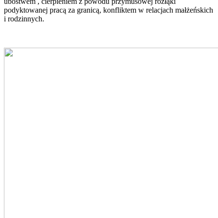
ubóstwem , cierpieniem z powodu przymusowej rozłąki
podyktowanej pracą za granicą, konfliktem w relacjach małżeńskich
i rodzinnych.