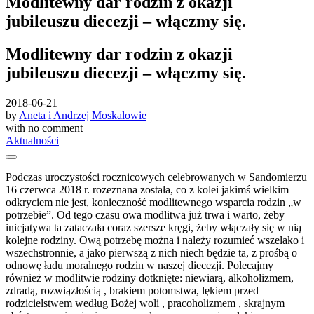
Modlitewny dar rodzin z okazji
jubileuszu diecezji – włączmy się.
Modlitewny dar rodzin z okazji
jubileuszu diecezji – włączmy się.
2018-06-21
by
Aneta i Andrzej Moskalowie
with
no comment
Aktualności
Podczas uroczystości rocznicowych celebrowanych w Sandomierzu
16 czerwca 2018 r. rozeznana została, co z kolei jakimś wielkim
odkryciem nie jest, konieczność modlitewnego wsparcia rodzin „w
potrzebie”. Od tego czasu owa modlitwa już trwa i warto, żeby
inicjatywa ta zataczała coraz szersze kręgi, żeby włączały się w nią
kolejne rodziny. Ową potrzebę można i należy rozumieć wszelako i
wszechstronnie, a jako pierwszą z nich niech będzie ta, z prośbą o
odnowę ładu moralnego rodzin w naszej diecezji. Polecajmy
również w modlitwie rodziny dotknięte: niewiarą, alkoholizmem,
zdradą, rozwiązłością , brakiem potomstwa, lękiem przed
rodzicielstwem według Bożej woli , pracoholizmem , skrajnym