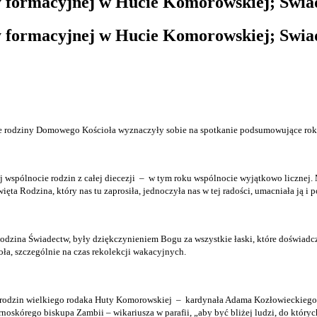
cy formacyjnej w Hucie Komorowskiej; Swia
cy formacyjnej w Hucie Komorowskiej; Swia
re rodziny Domowego Kościoła wyznaczyły sobie na spotkanie podsumowujące rok 
 wspólnocie rodzin z całej diecezji
–
w tym roku wspólnocie wyjątkowo licznej. 
ięta Rodzina, który nas tu zaprosiła, jednoczyła nas w tej radości, umacniała ją i p
zina Świadectw, były dziękczynieniem Bogu za wszystkie łaski, które doświadcz
a, szczególnie na czas rekolekcji wakacyjnych.
urodzin wielkiego rodaka Huty Komorowskiej
–
kardynała Adama Kozłowieckiego
rnoskórego biskupa Zambii – wikariusza w parafii, „aby być bliżej ludzi, do któryc