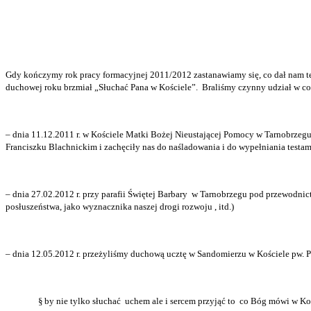
Gdy kończymy rok pracy formacyjnej 2011/2012 zastanawiamy się, co dał nam te
duchowej roku brzmiał „Słuchać Pana w Kościele”.
Braliśmy czynny udział w c
– dnia 11.12.2011 r. w Kościele Matki Bożej Nieustającej Pomocy w Tarnobrzegu
Franciszku Blachnickim i zachęciły nas do naśladowania i do wypełniania testa
– dnia 27.02.2012 r. przy parafii Świętej Barbary
w Tarnobrzegu pod przewodnic
posłuszeństwa, jako wyznacznika naszej drogi rozwoju , itd.)
– dnia 12.05.2012 r. przeżyliśmy duchową ucztę w Sandomierzu w Kościele pw. P
§
by nie tylko słuchać
uchem ale i sercem przyjąć to
co Bóg mówi w Koś