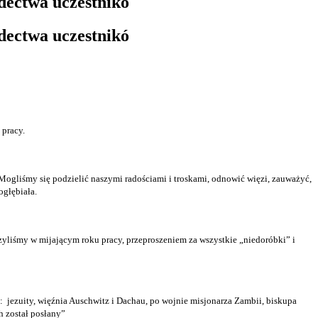
dectwa uczestnikó
dectwa uczestnikó
pracy.
Mogliśmy się podzielić naszymi radościami i troskami, odnowić więzi, zauważyć,
ogłębiała.
yliśmy w mijającym roku pracy, przeproszeniem za wszystkie „niedoróbki” i
:
jezuity, więźnia Auschwitz i Dachau, po wojnie misjonarza Zambii, biskupa
h został posłany”