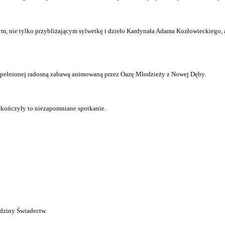
, nie tylko przybliżającym sylwetkę i dzieło Kardynała Adama Kozłowieckiego, al
zepełnionej radosną zabawą animowaną przez Oazę Młodzieży z Nowej Dęby.
akończyły to niezapomniane spotkanie.
dziny Świadectw.