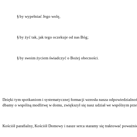
§
by wypełniać Jego wolę,
§
by żyć tak, jak tego oczekuje od nas Bóg;
§
by swoim życiem świadczyć o Bożej obecności.
Dzięki tym spotkaniom i systematycznej formacji wzrosła nasza odpowiedzialność 
dbamy o wspólną modlitwę w domu, zwiększył się nasz udział we wspólnym prze
Kościół parafialny, Kościół Domowy i nasze serca staramy się traktować poważ