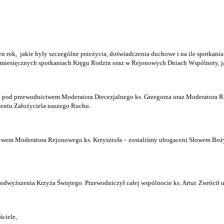
n rok,
jakie były szczególne przeżycia, doświadczenia duchowe i na ile spotkan
omiesięcznych spotkaniach Kręgu Rodzin oraz w Rejonowych Dniach Wspólnoty, ja
 pod przewodnictwem Moderatora Diecezjalnego ks. Grzegorza oraz Moderatora Rej
mentu Założyciela naszego Ruchu.
twem Moderatora Rejonowego ks. Krzysztofa – zostaliśmy ubogaceni Słowem Boż
odwyższenia Krzyża Świętego. Przewodniczył całej wspólnocie ks. Artur. Zwrócił 
ciele,