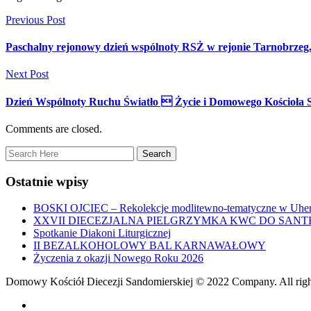
Previous Post
Paschalny rejonowy dzień wspólnoty RSŻ w rejonie Tarnobrzeg
Next Post
Dzień Wspólnoty Ruchu Światło  Życie i Domowego Kościoła Sa
Comments are closed.
Ostatnie wpisy
BOSKI OJCIEC – Rekolekcje modlitewno-tematyczne w Uher
XXVII DIECEZJALNA PIELGRZYMKA KWC DO SANT
Spotkanie Diakoni Liturgicznej
II BEZALKOHOLOWY BAL KARNAWAŁOWY
Życzenia z okazji Nowego Roku 2026
Domowy Kościół Diecezji Sandomierskiej © 2022 Company. All righ