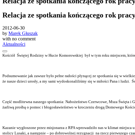
Relacja ze spotkania kończącego rok pra
Relacja ze spotkania kończącego rok pra
2012-06-30
by
Marek Głuszak
with
no comment
Aktualności
Kościół
Świętej Rodziny w Hucie Komorowskiej
był w tym roku miejscem, któ
Podsumowanie jak zawsze było pełne radości płynącej ze spotkania się w wielkiej
że nasze dzieci urosły, a my sami wydoskonaliliśmy się w miłości Pana i ludzi.
Św
Część modlitewna naszego spotkania: Nabożeństwo Czerwcowe, Msza Święta i God
żarliwą prośbą o pomoc i błogosławieństwo w kroczeniu drogą Domowego Kościoł
Kazanie wygłoszone przez misjonarza z RPA wprowadziło nas w klimat miejsca 
stolicy Lusaki, a następnie – po dobrowolnej rezygnacji
na rzecz pierwszego cza