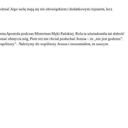
ełniać Jego wolę stają się nie obowiązkiem i dodatkowym ciężarem, lecz
iotra Apostoła podczas Misterium Męki Pańskiej. Rola ta uświadomiła mi słabość
nać obmycia nóg, Piotr też nie chciał posłuchać Jezusa – że „nie jest godzien”.
wspólnoty”.
Należymy do wspólnoty Jezusa i zrozumiałem, że naszym