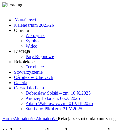
Aktualności
Kalendarium 2025/26
O ruchu
Założyciel
Symbol
Wideo
Diecezja
Pary Rejonowe
Rekolekcje
Terminarz
Stowarzyszenie
Ośrodek w Uhercach
Galeria
Odeszli do Pana
Dobrosław Solski – zm. 10.X.2025
Andrzej Baka zm. 06.X.2025
Adam Walerowicz zm. 01.VIII.2025
Stanisław Pikul zm. 21.V.2025
Home
Aktualności
Aktualności
Relacja ze spotkania kończąceg...