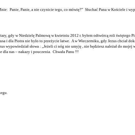
Mnie:
Panie, Panie, a nie czynicie tego, co mówię?”
Słuchać Pana w Kościele i wyp
iary, gdy w Niedzielę Palmową w kwietniu 2012 r. byłem odtwórcą roli świętego P
sa i dla Piotra nie było to przeżycie łatwe.
A w Wieczerniku, gdy Jezus chciał doko
zus wypowiedział słowa : „Jeżeli ci nóg nie umyję , nie będziesz należał do mojej 
 dla nas – nakazy i pouczenia.
Chwała Panu !!!
zegu.