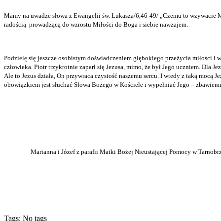
Mamy na uwadze słowa z Ewangelii św. Łukasza/6,46-49/ „Czemu to wzywacie 
radością
prowadzącą do wzrostu Miłości do Boga i siebie nawzajem.
Podzielę się jeszcze osobistym doświadczeniem głębokiego przeżycia miłości i w
człowieka. Piotr trzykrotnie zaparł się Jezusa, mimo, że był Jego uczniem. Dla Jezu
Ale to Jezus działa, On przywraca czystość naszemu sercu. I wtedy z taką mocą Je
obowiązkiem jest słuchać Słowa Bożego w Kościele i wypełniać Jego – zbawienne
Marianna i Józef z parafii Matki Bożej Nieustającej Pomocy w Tarnobr
Tags: No tags