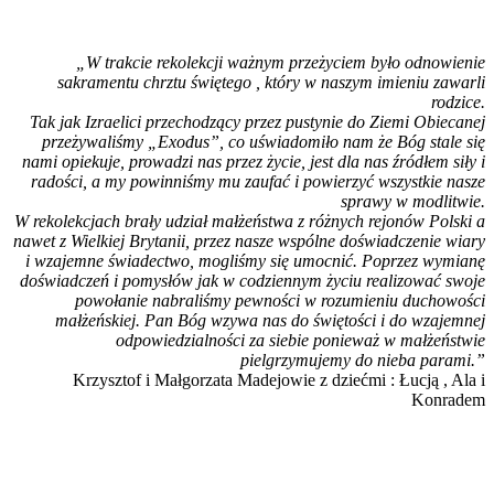
„W trakcie rekolekcji ważnym przeżyciem było odnowienie
sakramentu chrztu świętego , który w naszym imieniu zawarli
rodzice.
Tak jak Izraelici przechodzący przez pustynie do Ziemi Obiecanej
przeżywaliśmy „Exodus”, co uświadomiło nam że Bóg stale się
nami opiekuje, prowadzi nas przez życie, jest dla nas źródłem siły i
radości, a my powinniśmy mu zaufać i powierzyć wszystkie nasze
sprawy w modlitwie.
W rekolekcjach brały udział małżeństwa z różnych rejonów Polski a
nawet z Wielkiej Brytanii, przez nasze wspólne doświadczenie wiary
i wzajemne świadectwo, mogliśmy się umocnić. Poprzez wymianę
doświadczeń i pomysłów jak w codziennym życiu realizować swoje
powołanie nabraliśmy pewności w rozumieniu duchowości
małżeńskiej. Pan Bóg wzywa nas do świętości i do wzajemnej
odpowiedzialności za siebie ponieważ w małżeństwie
pielgrzymujemy do nieba parami.”
Krzysztof i Małgorzata Madejowie z dziećmi : Łucją , Ala i
Konradem