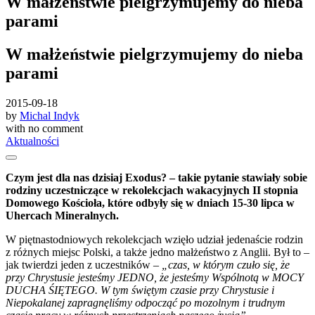
W małżeństwie pielgrzymujemy do nieba
parami
W małżeństwie pielgrzymujemy do nieba
parami
2015-09-18
by
Michal Indyk
with
no comment
Aktualności
Czym jest dla nas dzisiaj Exodus? – takie pytanie stawiały sobie
rodziny uczestniczące w rekolekcjach wakacyjnych II stopnia
Domowego Kościoła, które odbyły się w dniach 15-30 lipca w
Uhercach Mineralnych.
W piętnastodniowych rekolekcjach wzięło udział jedenaście rodzin
z różnych miejsc Polski, a także jedno małżeństwo z Anglii. Był to –
jak twierdzi jeden z uczestników –
„czas, w którym czuło się, że
przy Chrystusie jesteśmy JEDNO, że jesteśmy Wspólnotą w MOCY
DUCHA ŚIĘTEGO. W tym świętym czasie przy Chrystusie i
Niepokalanej zapragnęliśmy odpocząć po mozolnym i trudnym