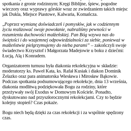
spotkania z gronie rodzinnym; Kręgi Biblijne, śpiew, pogodne
wieczory oraz wyprawy górskie wraz ze zwiedzaniem takich miejsc
jak Dukla, Miejsce Piastowe, Kalwaria, Komańcza.
„
Poprzez wymianę doświadczeń i pomysłów, jak w codziennym
życiu realizować swoje powołanie, nabraliśmy pewności w
rozumieniu duchowości małżeńskiej. Pan Bóg wzywa nas do
świętości i do wzajemnej odpowiedzialności za siebie, ponieważ w
małżeństwie pielgrzymujemy do nieba parami” –
zakończyli swoje
świadectwo Krzysztof i Małgorzata Madejowie u boku z dziećmi:
Łucją, Alą i Konradem.
Organizatorem turnusu była diakonia rekolekcyjna w składzie:
moderatorzy ks. Paweł Kata, ks. Rafał Kusiak i diakon Dominik
Żelazko oraz para animatorska Wiesława i Mirosław Bąkowie.
Podczas spotkania podsumowującego rekolekcje, dnia 13 września,
diakonia modlitwą podziękowała Bogu za rodziny, które
przeżywały swój Exodus w Domowym Kościele. Ponadto,
dyskutowano nad przyszłorocznymi rekolekcjami. Czy to będzie
kolejny stopień? Czas pokaże.
Bogu niech będą dzięki za czas rekolekcji i za wspólnie spędzony
czas.