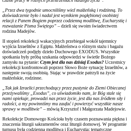
czasie pracy w różnych przestrzeniach naszego życia”.
„Przez dwa tygodnie umocniliśmy wieź małżeńską i rodzinną. To
doświadczenie było i nadal jest wynikiem pogłębionej osobistej
relacji z Panem Bogiem poprzez codzienną modlitwę, Eucharystię i
rozważanie Pisma Świętego”
– dzieli się swoim świadectwem
rodzina Madejów.
II stopień rekolekcji wakacyjnych przebiegał wokół tajemnicy
wyjścia Izraelitów z Egiptu. Małżeństwa o różnym stażu i bagażu
doświadczeń podjęły dzieło Duchowego EXODUS. Wszystkie
spotkania były próbą szukania odpowiedzi w świetle Bożego
zamysłu na pytanie:
Czym jest dla nas dzisiaj Exodus?
Uczestnicy
rekolekcji konfrontowali poprzez Słowo Boże sytuację Izraelitów, a
następnie swoją osobistą. Stając w prawdzie patrzyli na życie
małżeńskie, rodzinne.
„Tak jak Izraelici przechodzący przez pustynie do Ziemi Obiecanej
przeżywaliśmy „Exodus”, co uświadomiło nam, że Bóg stale się
nami opiekuje, prowadzi nas przez życie, jest dla nas źródłem siły i
radości, a my powinniśmy mu zaufać i powierzyć wszystkie nasze
sprawy w modlitwie”
– mówią Krzysztof i Małgorzata Madejowie.
Rekolekcje Domowego Kościoła były czasem poznawania piękna i
znaczenia liturgii sakramentów oraz liturgii domowej. W programie
turnusu była codzienna modlitwa i Eucharystia; tematyczne