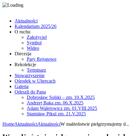
Aktualności
Kalendarium 2025/26
O ruchu
Założyciel
Symbol
Wideo
Diecezja
Pary Rejonowe
Rekolekcje
Terminarz
Stowarzyszenie
Ośrodek w Uhercach
Galeria
Odeszli do Pana
Dobrosław Solski – zm. 10.X.2025
Andrzej Baka zm. 06.X.2025
Adam Walerowicz zm. 01.VIII.2025
Stanisław Pikul zm. 21.V.2025
Home
Aktualności
Aktualności
W małżeństwie pielgrzymujemy d...