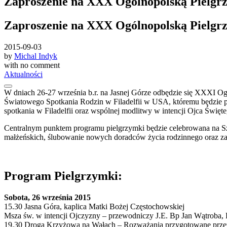
Zaproszenie na XXX Ogólnopolską Pielgr
Zaproszenie na XXX Ogólnopolską Pielgr
2015-09-03
by
Michal Indyk
with
no comment
Aktualności
W dniach 26-27 września b.r. na Jasnej Górze odbędzie się XXXI Og
Światowego Spotkania Rodzin w Filadelfii w USA, któremu będzie pr
spotkania w Filadelfii oraz wspólnej modlitwy w intencji Ojca Świ
Centralnym punktem programu pielgrzymki będzie celebrowana na Szc
małżeńskich, ślubowanie nowych doradców życia rodzinnego oraz zaw
Program Pielgrzymki:
Sobota, 26 września 2015
15.30 Jasna Góra, kaplica Matki Bożej Częstochowskiej
Msza św. w intencji Ojczyzny – przewodniczy J.E. Bp Jan Wątroba
19.30 Droga Krzyżowa na Wałach – Rozważania przygotowane prze