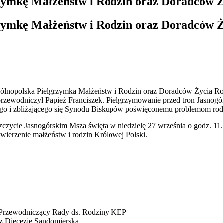
zymkę Małżeństw i Rodzin oraz Doradców Ż
zymkę Małżeństw i Rodzin oraz Doradców Ż
ólnopolska Pielgrzymka Małżeństw i Rodzin oraz Doradców Życia Rodz
zewodniczył Papież Franciszek. Pielgrzymowanie przed tron Jasnogórs
ętego i zbliżającego się Synodu Biskupów poświęconemu problemom rod
zycie Jasnogórskim Msza święta w niedzielę 27 września o godz. 11.
ierzenie małżeństw i rodzin Królowej Polski.
, Przewodniczący Rady ds. Rodziny KEP
z Diecezję Sandomierską