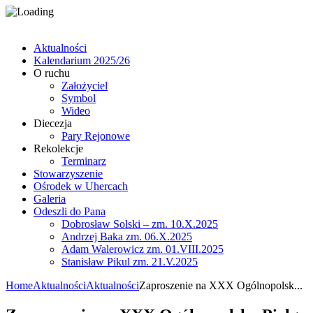
Aktualności
Kalendarium 2025/26
O ruchu
Założyciel
Symbol
Wideo
Diecezja
Pary Rejonowe
Rekolekcje
Terminarz
Stowarzyszenie
Ośrodek w Uhercach
Galeria
Odeszli do Pana
Dobrosław Solski – zm. 10.X.2025
Andrzej Baka zm. 06.X.2025
Adam Walerowicz zm. 01.VIII.2025
Stanisław Pikul zm. 21.V.2025
Home
Aktualności
Aktualności
Zaproszenie na XXX Ogólnopolsk...