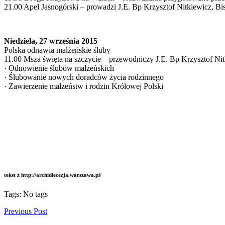
21.00 Apel Jasnogórski – prowadzi J.E. Bp Krzysztof Nitkiewicz, B
Niedziela, 27 września 2015
Polska odnawia małżeńskie śluby
11.00 Msza święta na szczycie – przewodniczy J.E. Bp Krzysztof Ni
· Odnowienie ślubów małżeńskich
· Ślubowanie nowych doradców życia rodzinnego
· Zawierzenie małżeństw i rodzin Królowej Polski
tekst z http://archidiecezja.warszawa.pl/
Tags: No tags
Previous Post