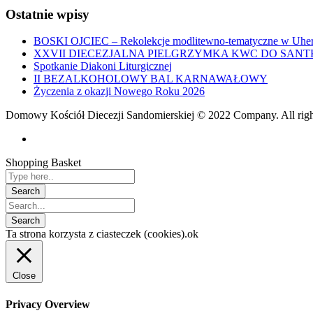
Ostatnie wpisy
BOSKI OJCIEC – Rekolekcje modlitewno-tematyczne w Uher
XXVII DIECEZJALNA PIELGRZYMKA KWC DO SANT
Spotkanie Diakoni Liturgicznej
II BEZALKOHOLOWY BAL KARNAWAŁOWY
Życzenia z okazji Nowego Roku 2026
Domowy Kościół Diecezji Sandomierskiej © 2022 Company. All righ
Shopping Basket
Ta strona korzysta z ciasteczek (cookies).
ok
Close
Privacy Overview