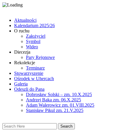
Aktualności
Kalendarium 2025/26
O ruchu
Założyciel
Symbol
Wideo
Diecezja
Pary Rejonowe
Rekolekcje
Terminarz
Stowarzyszenie
Ośrodek w Uhercach
Galeria
Odeszli do Pana
Dobrosław Solski – zm. 10.X.2025
Andrzej Baka zm. 06.X.2025
Adam Walerowicz zm. 01.VIII.2025
Stanisław Pikul zm. 21.V.2025