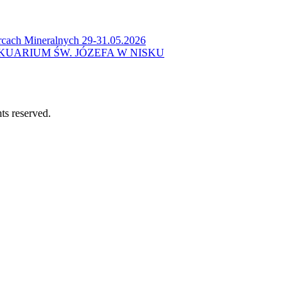
cach Mineralnych 29-31.05.2026
KUARIUM ŚW. JÓZEFA W NISKU
ts reserved.