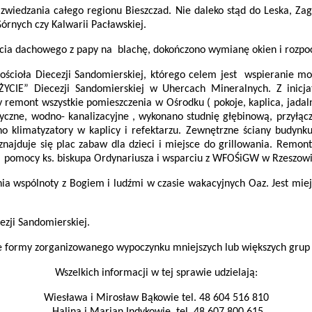
wiedzania całego regionu Bieszczad. Nie daleko stąd do Leska, Zagó
órnych czy Kalwarii Pacławskiej.
ia dachowego z papy na blachę, dokończono wymianę okien i rozpoc
ścioła Diecezji Sandomierskiej, którego celem jest
wspieranie mo
CIE” Diecezji Sandomierskiej
w Uhercach Mineralnych. Z inicj
remont wszystkie pomieszczenia w Ośrodku ( pokoje, kaplica, jadaln
yczne, wodno- kanalizacyjne , wykonano studnię głębinową, przyłąc
 klimatyzatory w kaplicy i refektarzu. Zewnętrzne ściany budynku
 znajduje się plac zabaw dla dzieci i miejsce do grillowania. R
 pomocy ks. biskupa Ordynariusza i wsparciu z WFOŚiGW w Rzeszowi
a wspólnoty z Bogiem i ludźmi w czasie wakacyjnych Oaz. Jest miejs
zji Sandomierskiej.
nne formy zorganizowanego wypoczynku mniejszych lub większych grup 
Wszelkich informacji w tej sprawie udzielają:
Wiesława i Mirosław Bąkowie tel. 48 604 516 810
Halina i Marian Indykowie
tel. 48 607 800 615