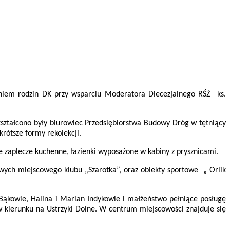
iem rodzin DK przy wsparciu Moderatora Diecezjalnego RŚŻ ks.
kształcono były biurowiec Przedsiębiorstwa Budowy Dróg w tętniący
rótsze formy rekolekcji.
ne zaplecze kuchenne, łazienki wyposażone w kabiny z prysznicami.
wych miejscowego klubu „Szarotka”, oraz obiekty sportowe „ Orlik
ąkowie, Halina i Marian Indykowie i małżeństwo pełniące posługę
w kierunku na Ustrzyki Dolne. W centrum miejscowości znajduje się