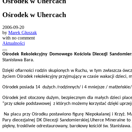
Ośrodek w Uhercach
Ośrodek w Uhercach
2006-09-20
by
Marek Głuszak
with
no comment
Aktualności
Ośrodek Rekolekcyjny Domowego Kościoła Diecezji Sandomiers
Stanisława Bara.
Dzięki ofiarności rodzin skupionych w Ruchu, w tym zwłaszcza ówc
życiem Ośrodek rekolekcyjny przyjmujący w czasie wakacji dzieci, m
Ośrodek posiada 14 dużych /rodzinnych/ i 4 mniejsze / małżeńskie/
Ośrodek jest otoczony dużym, bezpiecznym dla małych dzieci plac
”przy szkole podstawowej z których możemy korzystać dzięki uprze
Na placu przy Ośrodku postawiono figurę Niepokalanej i Krzyż. 
Pary diecezjalnej DK Diecezji Sandomierskiej.
Uherce Mineralne to 
piękny, troskliwie odrestaurowany, barokowy kościół św. Stanisława.