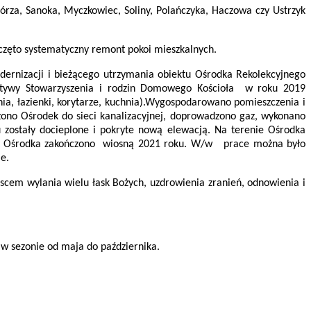
rza, Sanoka, Myczkowiec, Soliny, Polańczyka, Haczowa czy Ustrzyk
zęto systematyczny remont pokoi mieszkalnych.
dernizacji i bieżącego utrzymania obiektu Ośrodka Rekolekcyjnego
atywy Stowarzyszenia i rodzin Domowego Kościoła w roku 2019
ia, łazienki, korytarze, kuchnia).Wygospodarowano pomieszczenia i
zono Ośrodek do sieci kanalizacyjnej, doprowadzono gaz, wykonano
 zostały docieplone i pokryte nową elewacją. Na terenie Ośrodka
emont Ośrodka zakończono wiosną 2021 roku. W/w prace można było
e.
cem wylania wielu łask Bożych, uzdrowienia zranień, odnowienia i
w sezonie od maja do października.