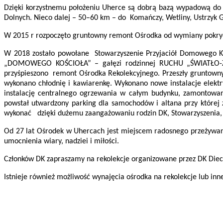
Dzięki korzystnemu położeniu Uherce są dobrą bazą wypadową do z
Dolnych. Nieco dalej – 50–60 km – do Komańczy, Wetliny, Ustrzyk G
W 2015 r rozpoczęto gruntowny remont Ośrodka od wymiany pokryc
W 2018 zostało powołane
Stowarzyszenie Przyjaciół Domowego Ko
„DOMOWEGO KOŚCIOŁA” – gałęzi rodzinnej RUCHU „ŚWIATŁO-ŻY
przyśpieszono remont Ośrodka Rekolekcyjnego. Przeszły gruntowny 
wykonano chłodnię i kawiarenkę. Wykonano nowe instalacje elektr
instalację centralnego ogrzewania w całym budynku, zamontowano
powstał utwardzony parking dla samochodów i altana przy której
wykonać dzięki dużemu zaangażowaniu rodzin DK, Stowarzyszenia,
Od 27 lat Ośrodek w Uhercach jest miejscem radosnego przeżywani
umocnienia wiary, nadziei i miłości.
Członków DK zapraszamy na rekolekcje organizowane przez DK Diece
Istnieje również możliwość wynajęcia ośrodka na rekolekcje lub i