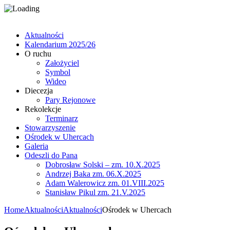
Aktualności
Kalendarium 2025/26
O ruchu
Założyciel
Symbol
Wideo
Diecezja
Pary Rejonowe
Rekolekcje
Terminarz
Stowarzyszenie
Ośrodek w Uhercach
Galeria
Odeszli do Pana
Dobrosław Solski – zm. 10.X.2025
Andrzej Baka zm. 06.X.2025
Adam Walerowicz zm. 01.VIII.2025
Stanisław Pikul zm. 21.V.2025
Home
Aktualności
Aktualności
Ośrodek w Uhercach