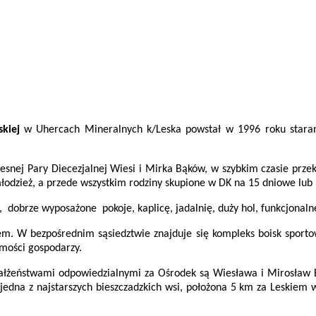
kiej
w Uhercach Mineralnych k/Leska powstał w 1996 roku staran
zesnej Pary Diecezjalnej Wiesi i Mirka Bąków, w szybkim czasie prze
łodzież, a przede wszystkim rodziny skupione w DK na 15 dniowe lub k
, dobrze wyposażone pokoje, kaplicę, jadalnię, duży hol, funkcjonal
em. W bezpośrednim sąsiedztwie znajduje się kompleks boisk sporto
jmości gospodarzy.
Małżeństwami odpowiedzialnymi za Ośrodek są Wiesława i Mirosław B
jedna z najstarszych bieszczadzkich wsi, położona 5 km za Leskiem 