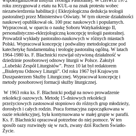
współorganizował Instytut Teologii Pastoralnej. W czerwcu 1972
roku zrezygnował z etatu na KUL-u na znak protestu wobec
niezatwierdzenia habilitacji ( Eklezjologiczna dedukcja teologii
pastoralnej) przez Ministerstwo Oświaty. W tym okresie działalności
naukowej opublikował ok. 100 prac naukowych i popularnych.
Wypracował, w oparciu o naukę Soboru Watykańskiego II,
personalistyczno-eklezjologiczną koncepcję teologii pastoralnej.
Prowadził wykłady pastoralno-naukowych w różnych miastach
Polski. Wypracował koncepcję i podwaliny metodologiczne pod
katechetykę fundamentalną i teologię pastoralną ogólną. W latach
1964-1980 ks. F. Blachnicki rozwijał ożywioną działalność w
dziedzinie posoborowej odnowy liturgii w Polsce. Założył
,,Lubelski Zespół Liturgistów”. Przez 10 lat był redaktorem
,,Biuletynu Odnowy Liturgii”. Od roku 1967 był Krajowym
Duszpasterzem Służby Liturgicznej. Wypracował koncepcję i
metody posoborowej formacji służby liturgicznej.
W 1963 roku ks. F. Blachnicki podjął na nowo prowadzenie
rekolekcji oazowych. Metodę 15-dniowych rekolekcji
przeżyciowych zastosował stopniowo do różnych grup młodzieży,
dorosłych i całych rodzin. Praca formacyjna zapoczątkowana w
oazie rekolekcyjnej, była kontynuowana w małej grupie w parafii.
Ks. F. Blachnicki opracował potrzebne do niej pomoce. W ten
sposób oazy rozwinęły się w ruch, zwany dziś Ruchem Światło-
Życie.