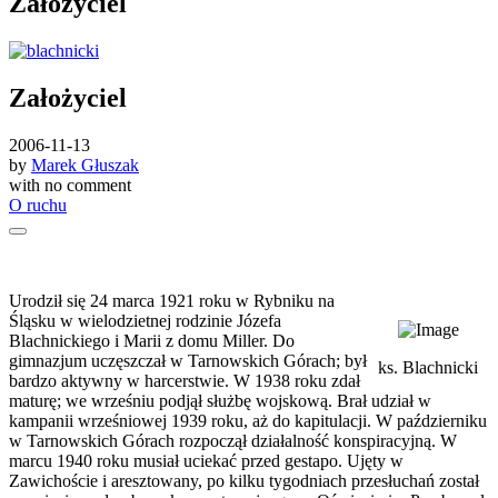
Założyciel
Założyciel
2006-11-13
by
Marek Głuszak
with
no comment
O ruchu
Urodził się 24 marca 1921 roku w Rybniku na
Śląsku w wielodzietnej rodzinie Józefa
Blachnickiego i Marii z domu Miller. Do
gimnazjum uczęszczał w Tarnowskich Górach; był
ks. Blachnicki
bardzo aktywny w harcerstwie. W 1938 roku zdał
maturę; we wrześniu podjął służbę wojskową. Brał udział w
kampanii wrześniowej 1939 roku, aż do kapitulacji. W październiku
w Tarnowskich Górach rozpoczął działalność konspiracyjną. W
marcu 1940 roku musiał uciekać przed gestapo. Ujęty w
Zawichoście i aresztowany, po kilku tygodniach przesłuchań został