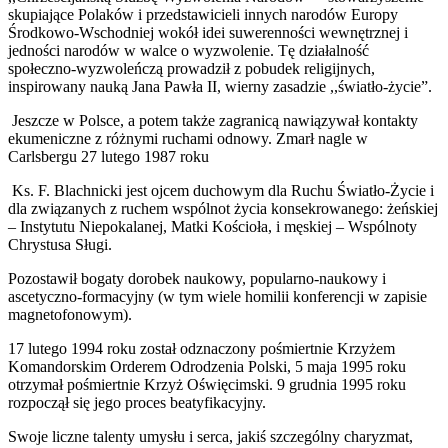
skupiające Polaków i przedstawicieli innych narodów Europy
Środkowo-Wschodniej wokół idei suwerenności wewnętrznej i
jedności narodów w walce o wyzwolenie. Tę działalność
społeczno-wyzwoleńczą prowadził z pobudek religijnych,
inspirowany nauką Jana Pawła II, wierny zasadzie ,,światło-życie”.
Jeszcze w Polsce, a potem także zagranicą nawiązywał kontakty
ekumeniczne z różnymi ruchami odnowy. Zmarł nagle w
Carlsbergu 27 lutego 1987 roku
Ks. F. Blachnicki jest ojcem duchowym dla Ruchu Światło-Życie i
dla związanych z ruchem wspólnot życia konsekrowanego: żeńskiej
– Instytutu Niepokalanej, Matki Kościoła, i męskiej – Wspólnoty
Chrystusa Sługi.
Pozostawił bogaty dorobek naukowy, popularno-naukowy i
ascetyczno-formacyjny (w tym wiele homilii konferencji w zapisie
magnetofonowym).
17 lutego 1994 roku został odznaczony pośmiertnie Krzyżem
Komandorskim Orderem Odrodzenia Polski, 5 maja 1995 roku
otrzymał pośmiertnie Krzyż Oświęcimski. 9 grudnia 1995 roku
rozpoczął się jego proces beatyfikacyjny.
Swoje liczne talenty umysłu i serca, jakiś szczególny charyzmat,