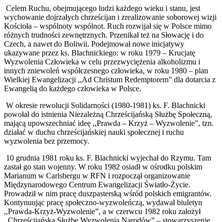
Celem Ruchu, obejmującego ludzi każdego wieku i stanu, jest
wychowanie dojrzałych chrześcijan i zrealizowanie soborowej wizji
Kościoła – wspólnoty wspólnot. Ruch rozwijał się w Polsce mimo
różnych trudności zewnętrznych. Przenikał też na Słowację i do
Czech, a nawet do Boliwii. Podejmował nowe inicjatywy
ukazywane przez ks. Blachnickiego: w roku 1979 – Krucjatę
Wyzwolenia Człowieka w celu przezwyciężenia alkoholizmu i
innych zniewoleń współczesnego człowieka, w roku 1980 – plan
Wielkiej Ewangelizacji ,,Ad Christum Redemptorem” dla dotarcia z
Ewangelią do każdego człowieka w Polsce.
W okresie rewolucji Solidarności (1980-1981) ks. F. Blachnicki
powołał do istnienia Niezależną Chrześcijańską Służbę Społeczną,
mającą upowszechniać ideę ,,Prawda – Krzyż – Wyzwolenie”, tzn.
działać w duchu chrześcijańskiej nauki społecznej i ruchu
wyzwolenia bez przemocy.
10 grudnia 1981 roku ks. F. Blachnicki wyjechał do Rzymu. Tam
zastał go stan wojenny. W roku 1982 osiadł w ośrodku polskim
Marianum w Carlsbergu w RFN i rozpoczął organizowanie
Międzynarodowego Centrum Ewangelizacji Światło-Życie.
Prowadził w nim pracę duszpasterską wśród polskich emigrantów.
Kontynuując pracę społeczno-wyzwoleńczą, wydawał biuletyn
,,Prawda-Krzyż-Wyzwolenie”, a w czerwcu 1982 roku założył
,,Chrześcijańską Służbę Wyzwolenia Narodów” – stowarzyszenie