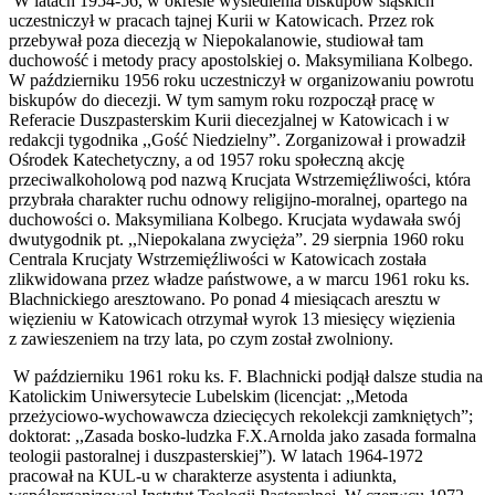
W latach 1954-56, w okresie wysiedlenia biskupów śląskich
uczestniczył w pracach tajnej Kurii w Katowicach. Przez rok
przebywał poza diecezją w Niepokalanowie, studiował tam
duchowość i metody pracy apostolskiej o. Maksymiliana Kolbego.
W październiku 1956 roku uczestniczył w organizowaniu powrotu
biskupów do diecezji. W tym samym roku rozpoczął pracę w
Referacie Duszpasterskim Kurii diecezjalnej w Katowicach i w
redakcji tygodnika ,,Gość Niedzielny”. Zorganizował i prowadził
Ośrodek Katechetyczny, a od 1957 roku społeczną akcję
przeciwalkoholową pod nazwą Krucjata Wstrzemięźliwości, która
przybrała charakter ruchu odnowy religijno-moralnej, opartego na
duchowości o. Maksymiliana Kolbego. Krucjata wydawała swój
dwutygodnik pt. ,,Niepokalana zwycięża”. 29 sierpnia 1960 roku
Centrala Krucjaty Wstrzemięźliwości w Katowicach została
zlikwidowana przez władze państwowe, a w marcu 1961 roku ks.
Blachnickiego aresztowano. Po ponad 4 miesiącach aresztu w
więzieniu w Katowicach otrzymał wyrok 13 miesięcy więzienia
z zawieszeniem na trzy lata, po czym został zwolniony.
W październiku 1961 roku ks. F. Blachnicki podjął dalsze studia na
Katolickim Uniwersytecie Lubelskim (licencjat: ,,Metoda
przeżyciowo-wychowawcza dziecięcych rekolekcji zamkniętych”;
doktorat: ,,Zasada bosko-ludzka F.X.Arnolda jako zasada formalna
teologii pastoralnej i duszpasterskiej”). W latach 1964-1972
pracował na KUL-u w charakterze asystenta i adiunkta,