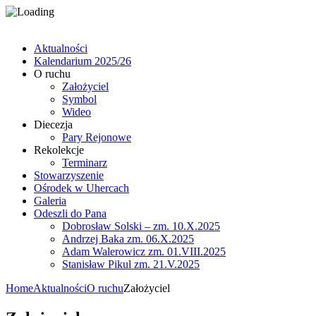
Aktualności
Kalendarium 2025/26
O ruchu
Założyciel
Symbol
Wideo
Diecezja
Pary Rejonowe
Rekolekcje
Terminarz
Stowarzyszenie
Ośrodek w Uhercach
Galeria
Odeszli do Pana
Dobrosław Solski – zm. 10.X.2025
Andrzej Baka zm. 06.X.2025
Adam Walerowicz zm. 01.VIII.2025
Stanisław Pikul zm. 21.V.2025
Home
Aktualności
O ruchu
Założyciel