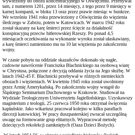
wywieziony do obozu koncentracyjnego w Oświęcimiu. Przebywał
tam, z numerem 1201, przez 14 miesięcy, z tego przez 9 miesięcy w
karnej kompanii, w bloku 13 oraz przez prawie miesiąc w bunkrze.
We wrześniu 1941 roku przewieziony z Oświęcimia do więzienia
śledczego w Zabrzu, potem w Katowicach. W marcu 1942 roku
został skazany na karę śmierci przez ścięcie za działalność
konspiracyjną przeciw hitlerowskiej Rzeszy. Po ponad 4,5
miesiącach oczekiwania na wykonanie wyroku został ułaskawiany,
a karę śmierci zamieniono mu na 10 lat więzienia po zakończeniu
wojny.
W czasie pobytu na oddziale skazańców dokonało się nagłe,
cudowne nawrócenie Franciszka Blachnickiego na osobową wiarę
w Chrystusa, połączone z decyzją oddania życia na Jego służbę. W
latach 1942-45 F. Blachnicki przebywał w różnych niemieckich
obozach i więzieniach. W kwietniu 1945 roku został uwolniony
przez Armię Amerykańską. Po zakończeniu wojny wstąpił do
Śląskiego Seminarium Duchownego w Krakowie. Studiował na
Wydziale Teologicznym Uniwersytetu Jagiellońskiego. Uzyskawszy
magisterium z teologii, 25 czerwca 1950 roku otrzymał święcenia
kapłańskie. Jako wikariusz pracował kolejno w kilku parafiach
diecezji katowickiej. W pracy duszpasterskiej zwracał szczególną
uwagę na formowanie grup elitarnych. Wypracował metodę
dziecięcych rekolekcji zamkniętych (Oaza Dzieci Bożych).