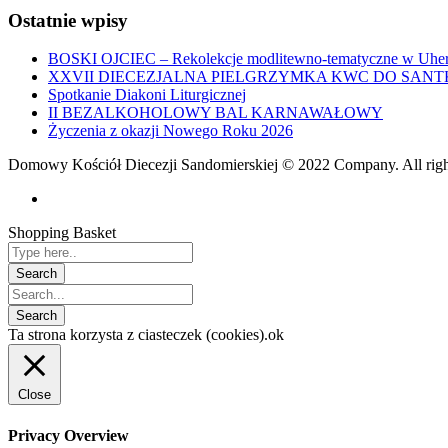
Ostatnie wpisy
BOSKI OJCIEC – Rekolekcje modlitewno-tematyczne w Uher
XXVII DIECEZJALNA PIELGRZYMKA KWC DO SANT
Spotkanie Diakoni Liturgicznej
II BEZALKOHOLOWY BAL KARNAWAŁOWY
Życzenia z okazji Nowego Roku 2026
Domowy Kościół Diecezji Sandomierskiej © 2022 Company. All righ
Shopping Basket
Ta strona korzysta z ciasteczek (cookies).
ok
Close
Privacy Overview