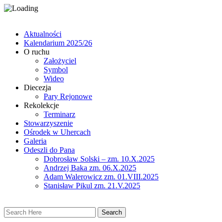
Aktualności
Kalendarium 2025/26
O ruchu
Założyciel
Symbol
Wideo
Diecezja
Pary Rejonowe
Rekolekcje
Terminarz
Stowarzyszenie
Ośrodek w Uhercach
Galeria
Odeszli do Pana
Dobrosław Solski – zm. 10.X.2025
Andrzej Baka zm. 06.X.2025
Adam Walerowicz zm. 01.VIII.2025
Stanisław Pikul zm. 21.V.2025