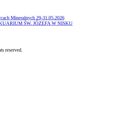
cach Mineralnych 29-31.05.2026
KUARIUM ŚW. JÓZEFA W NISKU
ts reserved.