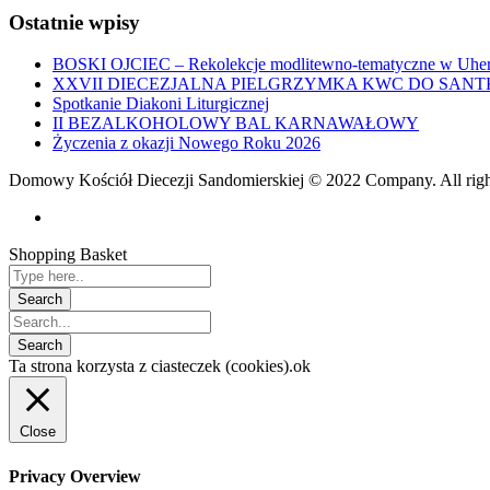
Ostatnie wpisy
BOSKI OJCIEC – Rekolekcje modlitewno-tematyczne w Uher
XXVII DIECEZJALNA PIELGRZYMKA KWC DO SANT
Spotkanie Diakoni Liturgicznej
II BEZALKOHOLOWY BAL KARNAWAŁOWY
Życzenia z okazji Nowego Roku 2026
Domowy Kościół Diecezji Sandomierskiej © 2022 Company. All righ
Shopping Basket
Ta strona korzysta z ciasteczek (cookies).
ok
Close
Privacy Overview