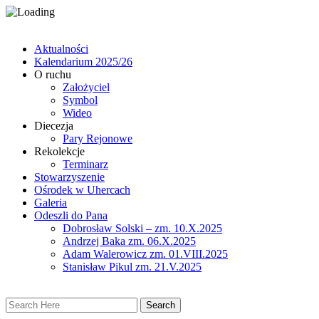
Aktualności
Kalendarium 2025/26
O ruchu
Założyciel
Symbol
Wideo
Diecezja
Pary Rejonowe
Rekolekcje
Terminarz
Stowarzyszenie
Ośrodek w Uhercach
Galeria
Odeszli do Pana
Dobrosław Solski – zm. 10.X.2025
Andrzej Baka zm. 06.X.2025
Adam Walerowicz zm. 01.VIII.2025
Stanisław Pikul zm. 21.V.2025