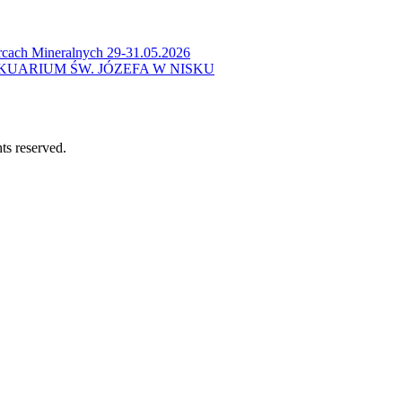
cach Mineralnych 29-31.05.2026
KUARIUM ŚW. JÓZEFA W NISKU
ts reserved.