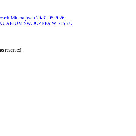
cach Mineralnych 29-31.05.2026
KUARIUM ŚW. JÓZEFA W NISKU
ts reserved.