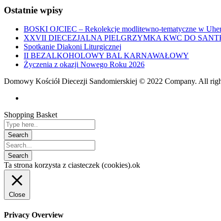
Ostatnie wpisy
BOSKI OJCIEC – Rekolekcje modlitewno-tematyczne w Uher
XXVII DIECEZJALNA PIELGRZYMKA KWC DO SANT
Spotkanie Diakoni Liturgicznej
II BEZALKOHOLOWY BAL KARNAWAŁOWY
Życzenia z okazji Nowego Roku 2026
Domowy Kościół Diecezji Sandomierskiej © 2022 Company. All righ
Shopping Basket
Ta strona korzysta z ciasteczek (cookies).
ok
Close
Privacy Overview