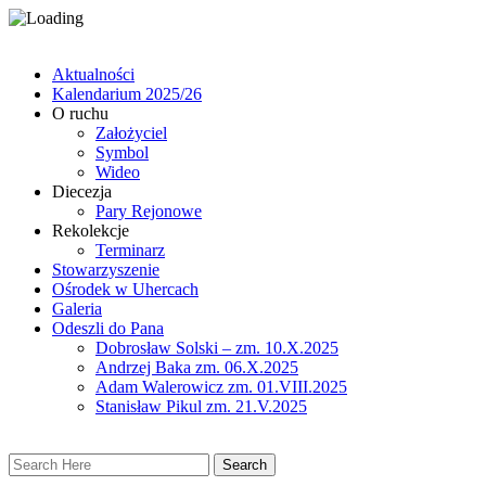
Aktualności
Kalendarium 2025/26
O ruchu
Założyciel
Symbol
Wideo
Diecezja
Pary Rejonowe
Rekolekcje
Terminarz
Stowarzyszenie
Ośrodek w Uhercach
Galeria
Odeszli do Pana
Dobrosław Solski – zm. 10.X.2025
Andrzej Baka zm. 06.X.2025
Adam Walerowicz zm. 01.VIII.2025
Stanisław Pikul zm. 21.V.2025