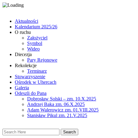
Aktualności
Kalendarium 2025/26
O ruchu
Założyciel
Symbol
Wideo
Diecezja
Pary Rejonowe
Rekolekcje
Terminarz
Stowarzyszenie
Ośrodek w Uhercach
Galeria
Odeszli do Pana
Dobrosław Solski – zm. 10.X.2025
Andrzej Baka zm. 06.X.2025
Adam Walerowicz zm. 01.VIII.2025
Stanisław Pikul zm. 21.V.2025