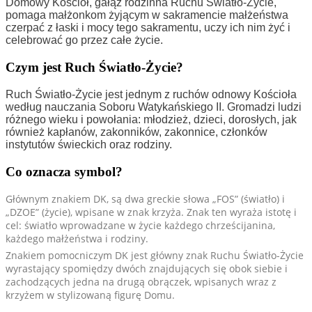
Domowy Kościół, gałąź rodzinna Ruchu Światło-Życie,
pomaga małżonkom żyjącym w sakramencie małżeństwa
czerpać z łaski i mocy tego sakramentu, uczy ich nim żyć i
celebrować go przez całe życie.
Czym jest Ruch Światło-Życie?
Ruch Światło-Życie jest jednym z ruchów odnowy Kościoła
według nauczania Soboru Watykańskiego II. Gromadzi ludzi
różnego wieku i powołania: młodzież, dzieci, dorosłych, jak
również kapłanów, zakonników, zakonnice, członków
instytutów świeckich oraz rodziny.
Co oznacza symbol?
Głównym znakiem DK, są dwa greckie słowa „FOS” (światło) i
„DZOE” (życie), wpisane w znak krzyża. Znak ten wyraża istotę i
cel: światło wprowadzane w życie każdego chrześcijanina,
każdego małżeństwa i rodziny.
Znakiem pomocniczym DK jest główny znak Ruchu Światło-Życie
wyrastający spomiędzy dwóch znajdujących się obok siebie i
zachodzących jedna na drugą obrączek, wpisanych wraz z
krzyżem w stylizowaną figurę Domu.