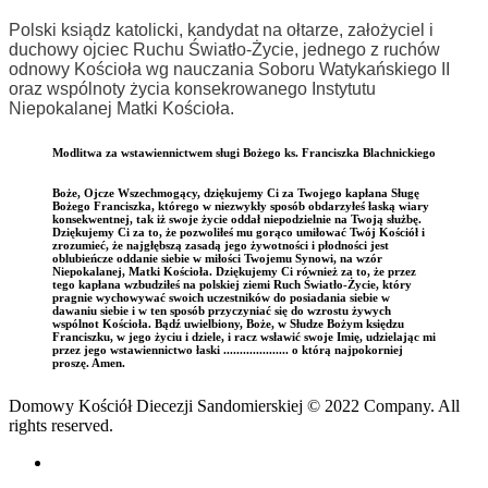
Polski ksiądz katolicki, kandydat na ołtarze, założyciel i
duchowy ojciec Ruchu Światło-Życie, jednego z ruchów
odnowy Kościoła wg nauczania Soboru Watykańskiego II
oraz wspólnoty życia konsekrowanego Instytutu
Niepokalanej Matki Kościoła.
Modlitwa za wstawiennictwem sługi Bożego ks. Franciszka Blachnickiego
Boże, Ojcze Wszechmogący, dziękujemy Ci za Twojego kapłana Sługę
Bożego Franciszka, którego w niezwykły sposób obdarzyłeś łaską wiary
konsekwentnej, tak iż swoje życie oddał niepodzielnie na Twoją służbę.
Dziękujemy Ci za to, że pozwoliłeś mu gorąco umiłować Twój Kościół i
zrozumieć, że najgłębszą zasadą jego żywotności i płodności jest
oblubieńcze oddanie siebie w miłości Twojemu Synowi, na wzór
Niepokalanej, Matki Kościoła. Dziękujemy Ci również za to, że przez
tego kapłana wzbudziłeś na polskiej ziemi Ruch Światło-Życie, który
pragnie wychowywać swoich uczestników do posiadania siebie w
dawaniu siebie i w ten sposób przyczyniać się do wzrostu żywych
wspólnot Kościoła. Bądź uwielbiony, Boże, w Słudze Bożym księdzu
Franciszku, w jego życiu i dziele, i racz wsławić swoje Imię, udzielając mi
przez jego wstawiennictwo łaski .................... o którą najpokorniej
proszę. Amen.
Domowy Kościół Diecezji Sandomierskiej © 2022 Company. All
rights reserved.