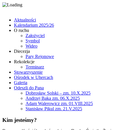
Aktualności
Kalendarium 2025/26
O ruchu
Założyciel
Symbol
Wideo
Diecezja
Pary Rejonowe
Rekolekcje
Terminarz
Stowarzyszenie
Ośrodek w Uhercach
Galeria
Odeszli do Pana
Dobrosław Solski – zm. 10.X.2025
Andrzej Baka zm. 06.X.2025
Adam Walerowicz zm. 01.VIII.2025
Stanisław Pikul zm. 21.V.2025
Kim jesteśmy?