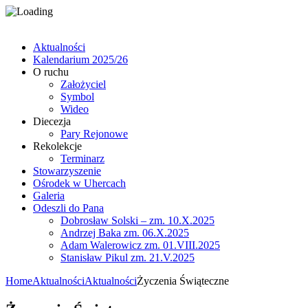
Aktualności
Kalendarium 2025/26
O ruchu
Założyciel
Symbol
Wideo
Diecezja
Pary Rejonowe
Rekolekcje
Terminarz
Stowarzyszenie
Ośrodek w Uhercach
Galeria
Odeszli do Pana
Dobrosław Solski – zm. 10.X.2025
Andrzej Baka zm. 06.X.2025
Adam Walerowicz zm. 01.VIII.2025
Stanisław Pikul zm. 21.V.2025
Home
Aktualności
Aktualności
Życzenia Świąteczne