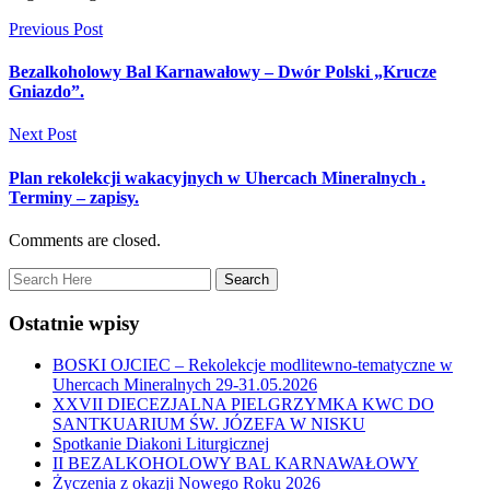
Previous Post
Bezalkoholowy Bal Karnawałowy – Dwór Polski „Krucze
Gniazdo”.
Next Post
Plan rekolekcji wakacyjnych w Uhercach Mineralnych .
Terminy – zapisy.
Comments are closed.
Ostatnie wpisy
BOSKI OJCIEC – Rekolekcje modlitewno-tematyczne w
Uhercach Mineralnych 29-31.05.2026
XXVII DIECEZJALNA PIELGRZYMKA KWC DO
SANTKUARIUM ŚW. JÓZEFA W NISKU
Spotkanie Diakoni Liturgicznej
II BEZALKOHOLOWY BAL KARNAWAŁOWY
Życzenia z okazji Nowego Roku 2026