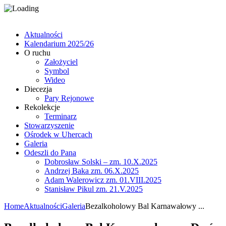
Aktualności
Kalendarium 2025/26
O ruchu
Założyciel
Symbol
Wideo
Diecezja
Pary Rejonowe
Rekolekcje
Terminarz
Stowarzyszenie
Ośrodek w Uhercach
Galeria
Odeszli do Pana
Dobrosław Solski – zm. 10.X.2025
Andrzej Baka zm. 06.X.2025
Adam Walerowicz zm. 01.VIII.2025
Stanisław Pikul zm. 21.V.2025
Home
Aktualności
Galeria
Bezalkoholowy Bal Karnawałowy ...