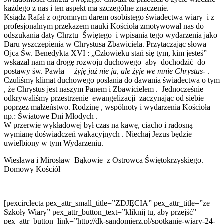
każdego z nas i ten aspekt ma szczególne znaczenie.
Ksiądz Rafał z ogromnym darem osobistego świadectwa wiary i z
profesjonalnym przekazem nauki Kościoła zmotywował nas do
odszukania daty Chrztu Świętego i wpisania tego wydarzenia jako
Daru wszczepienia w Chrystusa Zbawiciela. Przytaczając słowa
Ojca Św. Benedykta XVI : „Człowieku stań się tym, kim jesteś”
wskazał nam na drogę rozwoju duchowego aby dochodzić do
postawy św. Pawła
– żyję już nie ja, ale żyje we mnie Chrystus-
.
Czuliśmy klimat duchowego posłania do dawania świadectwa o tym
, że Chrystus jest naszym Panem i Zbawicielem . Jednocześnie
odkrywaliśmy przestrzenie ewangelizacji zaczynając od siebie
poprzez małżeństwo. Rodzinę , wspólnoty i wydarzenia Kościoła
np.: Światowe Dni Młodych .
W przerwie wykładowej był czas na kawę, ciacho i radosną
wymianę doświadczeń wakacyjnych . Niechaj Jezus będzie
uwielbiony w tym Wydarzeniu.
Wiesława i Mirosław Bąkowie z Ostrowca Świętokrzyskiego.
Domowy Kościół
[pexcirclecta pex_attr_small_title=”ZDJĘCIA” pex_attr_title=”ze
Szkoły Wiary” pex_attr_button_text=”kliknij tu, aby przejść”
pex_attr_button_link=”http://dk-sandomierz.pl/spotkanie-wiary-24-