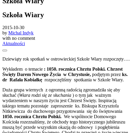
Szkoła Wiary
Szkoła Wiary
2015-10-30
by
Michal Indyk
with
no comment
Aktualności
Dziewiąty rok spotkań w ostrowieckiej Szkole Wiary rozpoczęty….
Wykładem o temacie
: 1050. rocznica Chrztu Polski. Chrzest
Święty Darem Nowego Życia w Chrystusie,
podjętym przez
ks.
dr Rafała Kobiałkę
rozpoczęliśmy spotkania w Szkole Wiary.
Duża grupa wiernych z ogromną radością zgromadziła się aby
słuchać (
Wiara rodzi się ze słuchania
) o tym jak ważnym
wydarzeniem w naszym życiu jest Chrzest Święty. Inspiracją
takiego tematu pozostaje zaproszenie ks. Biskupa Krzysztofa
Nitkiewicza do duchowego przygotowania się do świętowania
1050. rocznica Chrztu Polski.
We wspólnocie Domowego
Kościoła rozeznaliśmy, że obchody tego historycznego jubileuszu
muszą być przede wszystkim okazją do odnowy i pogłębienia
świadomości Chrztu Świętego. Chodzi tu przecież o życie wieczne