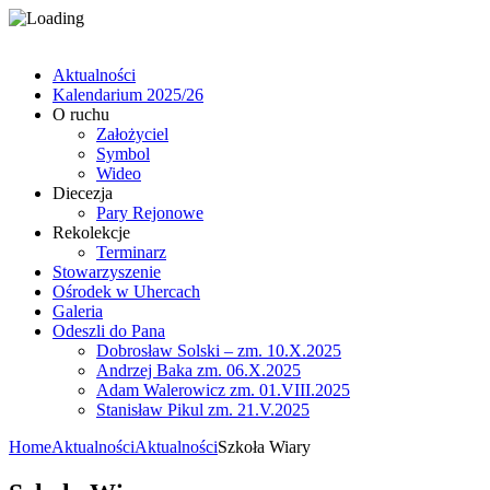
Aktualności
Kalendarium 2025/26
O ruchu
Założyciel
Symbol
Wideo
Diecezja
Pary Rejonowe
Rekolekcje
Terminarz
Stowarzyszenie
Ośrodek w Uhercach
Galeria
Odeszli do Pana
Dobrosław Solski – zm. 10.X.2025
Andrzej Baka zm. 06.X.2025
Adam Walerowicz zm. 01.VIII.2025
Stanisław Pikul zm. 21.V.2025
Home
Aktualności
Aktualności
Szkoła Wiary