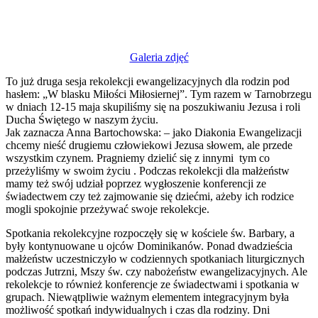
Galeria zdjęć
To już druga sesja rekolekcji ewangelizacyjnych dla rodzin pod
hasłem: „W blasku Miłości Miłosiernej”. Tym razem w Tarnobrzegu
w dniach 12-15 maja skupiliśmy się na poszukiwaniu Jezusa i roli
Ducha Świętego w naszym życiu.
Jak zaznacza Anna Bartochowska: – jako Diakonia Ewangelizacji
chcemy nieść drugiemu człowiekowi Jezusa słowem, ale przede
wszystkim czynem. Pragniemy dzielić się z innymi tym co
przeżyliśmy w swoim życiu . Podczas rekolekcji dla małżeństw
mamy też swój udział poprzez wygłoszenie konferencji ze
świadectwem czy też zajmowanie się dziećmi, ażeby ich rodzice
mogli spokojnie przeżywać swoje rekolekcje.
Spotkania rekolekcyjne rozpoczęły się w kościele św. Barbary, a
były kontynuowane u ojców Dominikanów. Ponad dwadzieścia
małżeństw uczestniczyło w codziennych spotkaniach liturgicznych
podczas Jutrzni, Mszy św. czy nabożeństw ewangelizacyjnych. Ale
rekolekcje to również konferencje ze świadectwami i spotkania w
grupach. Niewątpliwie ważnym elementem integracyjnym była
możliwość spotkań indywidualnych i czas dla rodziny. Dni