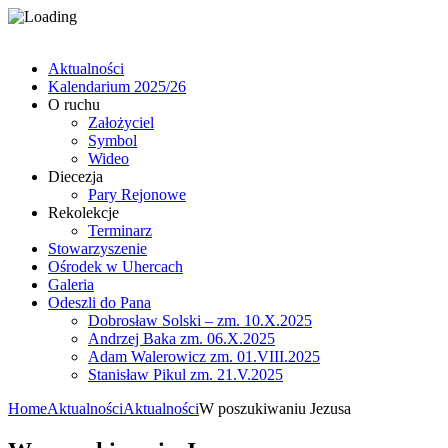
Aktualności
Kalendarium 2025/26
O ruchu
Założyciel
Symbol
Wideo
Diecezja
Pary Rejonowe
Rekolekcje
Terminarz
Stowarzyszenie
Ośrodek w Uhercach
Galeria
Odeszli do Pana
Dobrosław Solski – zm. 10.X.2025
Andrzej Baka zm. 06.X.2025
Adam Walerowicz zm. 01.VIII.2025
Stanisław Pikul zm. 21.V.2025
Home
Aktualności
Aktualności
W poszukiwaniu Jezusa