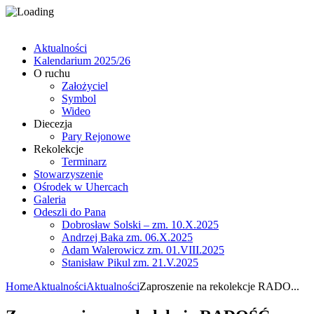
Aktualności
Kalendarium 2025/26
O ruchu
Założyciel
Symbol
Wideo
Diecezja
Pary Rejonowe
Rekolekcje
Terminarz
Stowarzyszenie
Ośrodek w Uhercach
Galeria
Odeszli do Pana
Dobrosław Solski – zm. 10.X.2025
Andrzej Baka zm. 06.X.2025
Adam Walerowicz zm. 01.VIII.2025
Stanisław Pikul zm. 21.V.2025
Home
Aktualności
Aktualności
Zaproszenie na rekolekcje RADO...