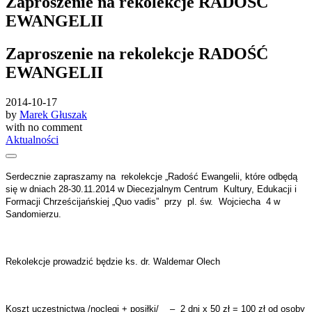
Zaproszenie na rekolekcje RADOŚĆ
EWANGELII
Zaproszenie na rekolekcje RADOŚĆ
EWANGELII
2014-10-17
by
Marek Głuszak
with
no comment
Aktualności
Serdecznie zapraszamy na rekolekcje „Radość Ewangelii, które odbędą
się w dniach 28-30.11.2014 w Diecezjalnym Centrum Kultury, Edukacji i
Formacji Chrześcijańskiej „Quo vadis” przy pl. św. Wojciecha 4 w
Sandomierzu.
Rekolekcje prowadzić będzie ks. dr. Waldemar Olech
Koszt uczestnictwa /noclegi + posiłki/ – 2 dni x 50 zł = 100 zł od osoby