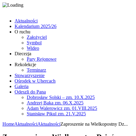
Aktualności
Kalendarium 2025/26
O ruchu
Założyciel
Symbol
Wideo
Diecezja
Pary Rejonowe
Rekolekcje
Terminarz
Stowarzyszenie
Ośrodek w Uhercach
Galeria
Odeszli do Pana
Dobrosław Solski – zm. 10.X.2025
Andrzej Baka zm. 06.X.2025
Adam Walerowicz zm. 01.VIII.2025
Stanisław Pikul zm. 21.V.2025
Home
Aktualności
Aktualności
Zaproszenie na Wielkopostny Dz...