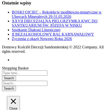
Ostatnie wpisy
BOSKI OJCIEC – Rekolekcje modlitewno-tematyczne w
Uhercach Mineralnych 29-31.05.2026
XXVII DIECEZJALNA PIELGRZYMKA KWC DO
SANTKUARIUM ŚW. JÓZEFA W NISKU
Spotkanie Diakoni Liturgicznej
II BEZALKOHOLOWY BAL KARNAWAŁOWY
Życzenia z okazji Nowego Roku 2026
Domowy Kościół Diecezji Sandomierskiej © 2022 Company. All
rights reserved.
Shopping Basket
Close