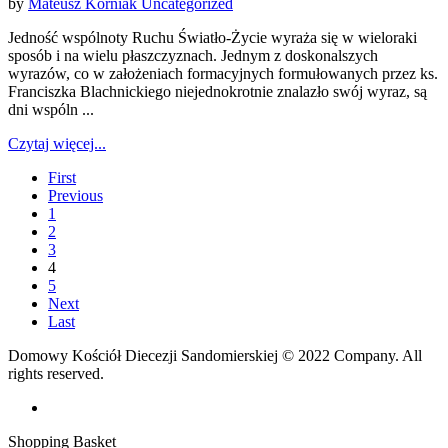
by
Mateusz Korniak
Uncategorized
Jedność wspólnoty Ruchu Światło-Życie wyraża się w wieloraki
sposób i na wielu płaszczyznach. Jednym z doskonalszych
wyrazów, co w założeniach formacyjnych formułowanych przez ks.
Franciszka Blachnickiego niejednokrotnie znalazło swój wyraz, są
dni wspóln ...
Czytaj więcej...
First
Previous
1
2
3
4
5
Next
Last
Domowy Kościół Diecezji Sandomierskiej © 2022 Company. All
rights reserved.
Shopping Basket