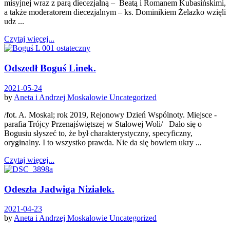
misyjnej wraz z parą diecezjalną – Beatą i Romanem Kubasińskimi,
a także moderatorem diecezjalnym – ks. Dominikiem Żelazko wzięli
udz ...
Czytaj więcej...
Odszedł Boguś Linek.
2021-05-24
by
Aneta i Andrzej Moskalowie
Uncategorized
/fot. A. Moskal; rok 2019, Rejonowy Dzień Wspólnoty. Miejsce -
parafia Trójcy Przenajświętszej w Stalowej Woli/ Dało się o
Bogusiu słyszeć to, że był charakterystyczny, specyficzny,
oryginalny. I to wszystko prawda. Nie da się bowiem ukry ...
Czytaj więcej...
Odeszła Jadwiga Niziałek.
2021-04-23
by
Aneta i Andrzej Moskalowie
Uncategorized