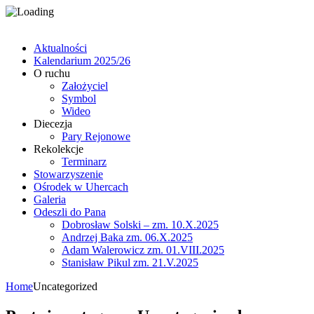
Aktualności
Kalendarium 2025/26
O ruchu
Założyciel
Symbol
Wideo
Diecezja
Pary Rejonowe
Rekolekcje
Terminarz
Stowarzyszenie
Ośrodek w Uhercach
Galeria
Odeszli do Pana
Dobrosław Solski – zm. 10.X.2025
Andrzej Baka zm. 06.X.2025
Adam Walerowicz zm. 01.VIII.2025
Stanisław Pikul zm. 21.V.2025
Home
Uncategorized