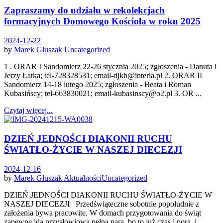
Zapraszamy do udziału w rekolekcjach
formacyjnych Domowego Kościoła w roku 2025
2024-12-22
by
Marek Głuszak
Uncategorized
1 . ORAR I Sandomierz 22-26 stycznia 2025; zgłoszenia - Danuta i
Jerzy Łatka; tel-728328531; email-djkb@interia.pl 2. ORAR II
Sandomierz 14-18 lutego 2025; zgłoszenia - Beata i Roman
Kubasińscy; tel-663830021; email-kubasinscy@o2.pl 3. OR ...
Czytaj więcej...
DZIEŃ JEDNOŚCI DIAKONII RUCHU
ŚWIATŁO-ŻYCIE W NASZEJ DIECEZJI
2024-12-16
by
Marek Głuszak
Aktualności
Uncategorized
DZIEŃ JEDNOŚCI DIAKONII RUCHU ŚWIATŁO-ŻYCIE W
NASZEJ DIECEZJI Przedświąteczne sobotnie popołudnie z
założenia bywa pracowite. W domach przygotowania do świąt
zapewne idą przysłowiową pełną parą, bo to już czas i pora, i