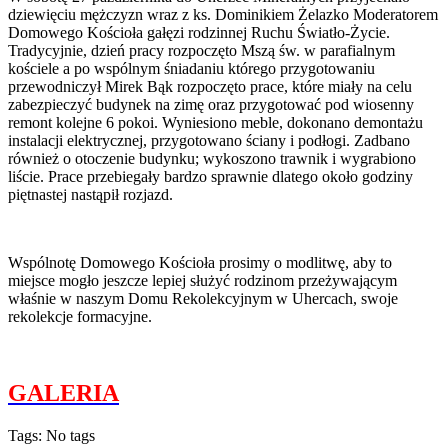
dziewięciu mężczyzn wraz z ks. Dominikiem Żelazko Moderatorem
Domowego Kościoła gałęzi rodzinnej Ruchu Światło-Życie.
Tradycyjnie, dzień pracy rozpoczęto Mszą św. w parafialnym
kościele a po wspólnym śniadaniu którego przygotowaniu
przewodniczył Mirek Bąk rozpoczęto prace, które miały na celu
zabezpieczyć budynek na zimę oraz przygotować pod wiosenny
remont kolejne 6 pokoi. Wyniesiono meble, dokonano demontażu
instalacji elektrycznej, przygotowano ściany i podłogi. Zadbano
również o otoczenie budynku; wykoszono trawnik i wygrabiono
liście. Prace przebiegały bardzo sprawnie dlatego około godziny
piętnastej nastąpił rozjazd.
Wspólnotę Domowego Kościoła prosimy o modlitwę, aby to
miejsce mogło jeszcze lepiej służyć rodzinom przeżywającym
właśnie w naszym Domu Rekolekcyjnym w Uhercach, swoje
rekolekcje formacyjne.
GALERIA
Tags: No tags