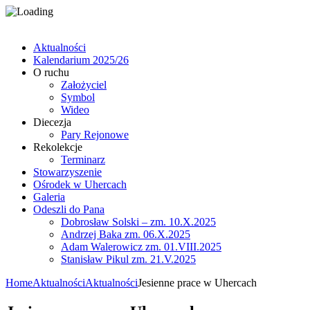
Aktualności
Kalendarium 2025/26
O ruchu
Założyciel
Symbol
Wideo
Diecezja
Pary Rejonowe
Rekolekcje
Terminarz
Stowarzyszenie
Ośrodek w Uhercach
Galeria
Odeszli do Pana
Dobrosław Solski – zm. 10.X.2025
Andrzej Baka zm. 06.X.2025
Adam Walerowicz zm. 01.VIII.2025
Stanisław Pikul zm. 21.V.2025
Home
Aktualności
Aktualności
Jesienne prace w Uhercach