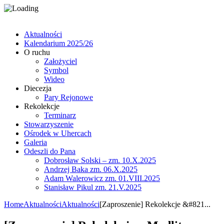
Aktualności
Kalendarium 2025/26
O ruchu
Założyciel
Symbol
Wideo
Diecezja
Pary Rejonowe
Rekolekcje
Terminarz
Stowarzyszenie
Ośrodek w Uhercach
Galeria
Odeszli do Pana
Dobrosław Solski – zm. 10.X.2025
Andrzej Baka zm. 06.X.2025
Adam Walerowicz zm. 01.VIII.2025
Stanisław Pikul zm. 21.V.2025
Home
Aktualności
Aktualności
[Zaproszenie] Rekolekcje &#821...