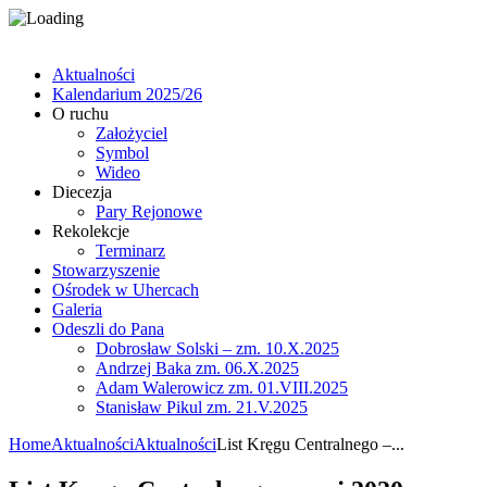
Aktualności
Kalendarium 2025/26
O ruchu
Założyciel
Symbol
Wideo
Diecezja
Pary Rejonowe
Rekolekcje
Terminarz
Stowarzyszenie
Ośrodek w Uhercach
Galeria
Odeszli do Pana
Dobrosław Solski – zm. 10.X.2025
Andrzej Baka zm. 06.X.2025
Adam Walerowicz zm. 01.VIII.2025
Stanisław Pikul zm. 21.V.2025
Home
Aktualności
Aktualności
List Kręgu Centralnego –...