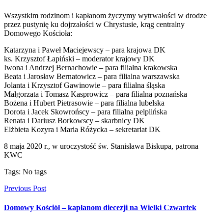
Wszystkim rodzinom i kapłanom życzymy
wytrwałości w drodze
przez pustynię ku dojrzałości w Chrystusie,
krąg centralny
Domowego Kościoła:
Katarzyna i Paweł Maciejewscy – para krajowa DK
ks. Krzysztof Łapiński – moderator krajowy DK
Iwona i Andrzej Bernachowie – para filialna krakowska
Beata i Jarosław Bernatowicz – para filialna warszawska
Jolanta i Krzysztof Gawinowie – para filialna śląska
Małgorzata i Tomasz Kasprowicz – para filialna poznańska
Bożena i Hubert Pietrasowie – para filialna lubelska
Dorota i Jacek Skowrońscy – para filialna pelplińska
Renata i Dariusz Borkowscy – skarbnicy DK
Elżbieta Kozyra i Maria Różycka – sekretariat DK
8 maja 2020 r., w uroczystość św. Stanisława Biskupa, patrona
KWC
Tags: No tags
Previous Post
Domowy Kościół – kapłanom diecezji na Wielki Czwartek