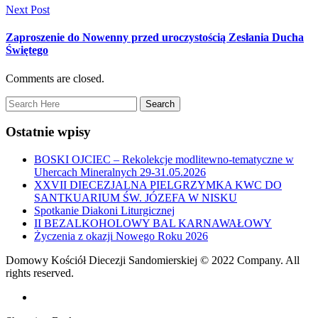
Next Post
Zaproszenie do Nowenny przed uroczystością Zesłania Ducha
Świętego
Comments are closed.
Ostatnie wpisy
BOSKI OJCIEC – Rekolekcje modlitewno-tematyczne w
Uhercach Mineralnych 29-31.05.2026
XXVII DIECEZJALNA PIELGRZYMKA KWC DO
SANTKUARIUM ŚW. JÓZEFA W NISKU
Spotkanie Diakoni Liturgicznej
II BEZALKOHOLOWY BAL KARNAWAŁOWY
Życzenia z okazji Nowego Roku 2026
Domowy Kościół Diecezji Sandomierskiej © 2022 Company. All
rights reserved.